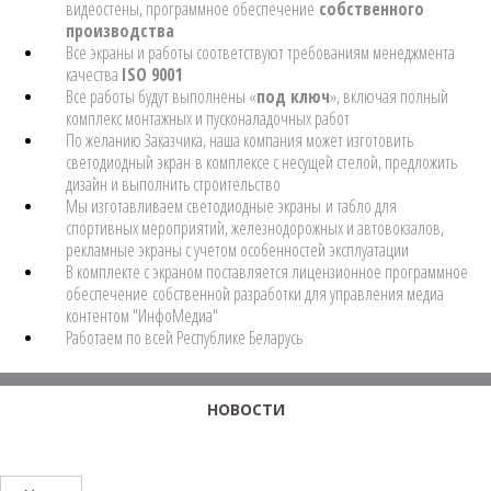
видеостены, программное обеспечение
собственного
производства
Все экраны и работы соответствуют требованиям менеджмента
качества
ISO 9001
Все работы будут выполнены «
под ключ
», включая полный
комплекс монтажных и пусконаладочных работ
По желанию Заказчика, наша компания может изготовить
светодиодный экран в комплексе с несущей стелой, предложить
дизайн и выполнить строительство
Мы изготавливаем светодиодные экраны и табло для
спортивных мероприятий, железнодорожных и автовокзалов,
рекламные экраны с учетом особенностей эксплуатации
В комплекте с экраном поставляется лицензионное программное
обеспечение собственной разработки для управления медиа
контентом "ИнфоМедиа"
Работаем по всей Республике Беларусь
НОВОСТИ