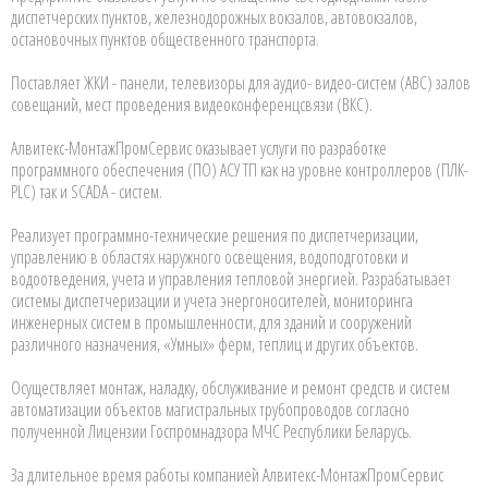
диспетчерских пунктов, железнодорожных вокзалов, автовокзалов,
остановочных пунктов общественного транспорта.
Поставляет ЖКИ - панели, телевизоры для аудио- видео-систем (АВС) залов
совещаний, мест проведения видеоконференцсвязи (ВКС).
Алвитекс-МонтажПромСервис оказывает услуги по разработке
программного обеспечения (ПО) АСУ ТП как на уровне контроллеров (ПЛК-
PLC) так и SCADA - систем.
Реализует программно-технические решения по диспетчеризации,
управлению в областях наружного освещения, водоподготовки и
водоотведения, учета и управления тепловой энергией. Разрабатывает
системы диспетчеризации и учета энергоносителей, мониторинга
инженерных систем в промышленности, для зданий и сооружений
различного назначения, «Умных» ферм, теплиц и других объектов.
Осуществляет монтаж, наладку, обслуживание и ремонт средств и систем
автоматизации объектов магистральных трубопроводов согласно
полученной Лицензии Госпромнадзора МЧС Республики Беларусь.
За длительное время работы компанией Алвитекс-МонтажПромСервис