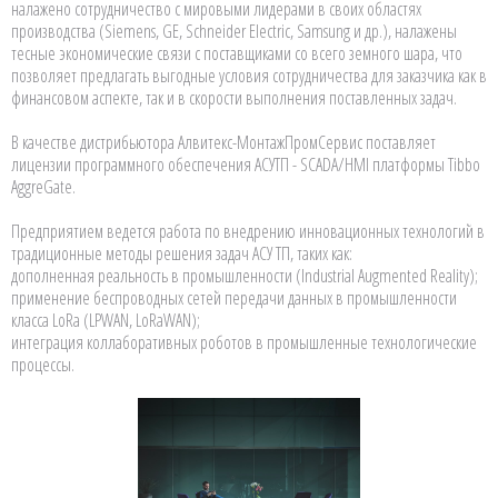
налажено сотрудничество с мировыми лидерами в своих областях
производства (Siemens, GE, Schneider Electric, Samsung и др.), налажены
тесные экономические связи с поставщиками со всего земного шара, что
позволяет предлагать выгодные условия сотрудничества для заказчика как в
финансовом аспекте, так и в скорости выполнения поставленных задач.
В качестве дистрибьютора Алвитекс-МонтажПромСервис поставляет
лицензии программного обеспечения АСУТП - SCADA/HMI платформы Tibbo
AggreGate.
Предприятием ведется работа по внедрению инновационных технологий в
традиционные методы решения задач АСУ ТП, таких как:
дополненная реальность в промышленности (Industrial Augmented Reality);
применение беспроводных сетей передачи данных в промышленности
класса LoRa (LPWAN, LoRaWAN);
интеграция коллаборативных роботов в промышленные технологические
процессы.