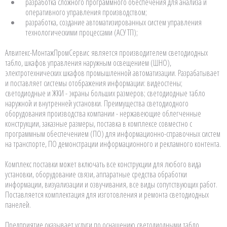
разработка сложного программного обеспечения для анализа и
оперативного управления производством;
разработка, создание автоматизированных систем управления
технологическими процессами (АСУ ТП);
Алвитекс-МонтажПромСервис является производителем светодиодных
табло, шкафов управления наружным освещением (ШНО),
электротехнических шкафов промышленной автоматизации. Разрабатывает
и поставляет системы отображения информации: видеостены;
светодиодные и ЖКИ - экраны больших размеров; светодиодные табло
наружной и внутренней установки. Преимущества светодиодного
оборудования производства компании - нержавеющие облегченные
конструкции, заказные размеры, поставка в комплексе совместно с
программным обеспечением (ПО) для информационно-справочных систем
на транспорте, ПО демонстрации информационного и рекламного контента.
Комплекс поставки может включать все конструкции для любого вида
установки, оборудование связи, аппаратные средства обработки
информации, визуализации и озвучивания, все виды сопутствующих работ.
Поставляется комплектация для изготовления и ремонта светодиодных
панелей.
Предприятие оказывает услуги по оснащению светодиодными табло