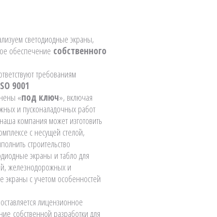
ализуем светодиодные экраны,
ное обеспечение
собственного
ответствуют требованиям
ISO 9001
лнены «
под ключ
», включая
жных и пусконаладочных работ
 наша компания может изготовить
омплексе с несущей стелой,
полнить строительство
одиодные экраны и табло для
ий, железнодорожных и
е экраны с учетом особенностей
поставляется лицензионное
ие собственной разработки для