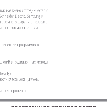
вис налажено сотрудничество с
chneider Electric, Samsung и
его земного шара, что позволяет
инансовом аспекте, так и в
т лицензии программного
ологий в традиционные методы
eality);
сти класса LoRa (LPWAN,
ческие процессы.