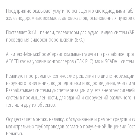
Предприятие оказывает услуги по оснащению светодиодными табло
железнодорожных вокзалов, автовокзалов, остановочных пунктов 
Поставляет ЖКИ - панели, телевизоры для аудио- видео-систем (АВ
проведения видеоконференцсвязи (ВКС).
Алвитекс-МонтажПромСервис оказывает услуги по разработке про
АСУ ТП как на уровне контроллеров (ПЛК-PLC) так и SCADA - систем.
Реализует программно-технические решения по диспетчеризации,
наружного освещения, водоподготовки и водоотведения, учета и 
Разрабатывает системы диспетчеризации и учета энергоносителе
систем в промышленности, для зданий и сооружений различного 
теплиц и других объектов.
Осуществляет монтаж, наладку, обслуживание и ремонт средств и 
магистральных трубопроводов согласно полученной Лицензии Го
Беларусь.