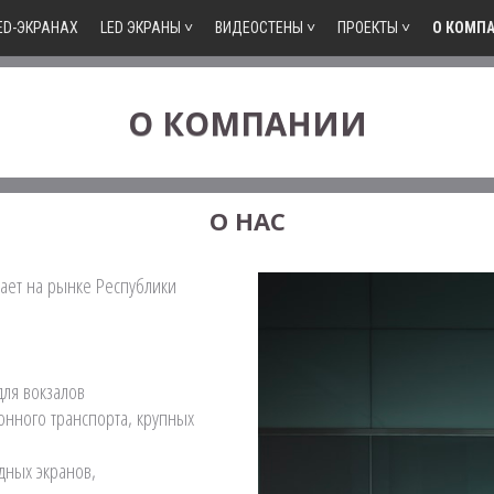
ED-ЭКРАНАХ
LED ЭКРАНЫ ˅
ВИДЕОСТЕНЫ ˅
ПРОЕКТЫ ˅
О КОМПА
О КОМПАНИИ
О НАС
ает на рынке Республики
ля вокзалов
онного транспорта, крупных
дных экранов,