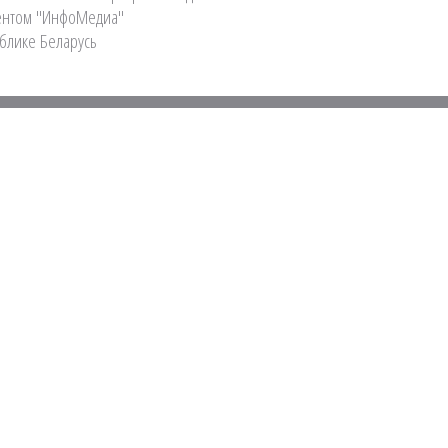
ентом "ИнфоМедиа"
блике Беларусь