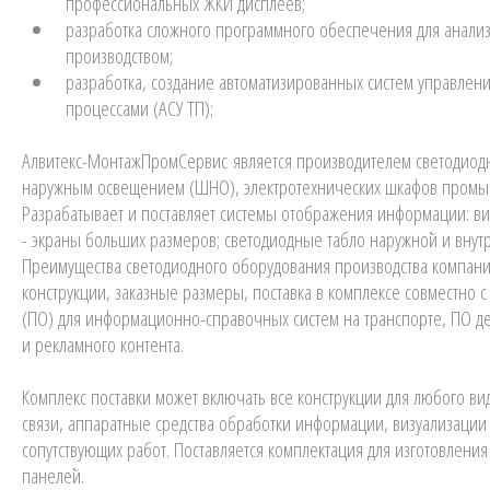
профессиональных ЖКИ дисплеев;
разработка сложного программного обеспечения для анализ
производством;
разработка, создание автоматизированных систем управлен
процессами (АСУ ТП);
Алвитекс-МонтажПромСервис является производителем светодиод
наружным освещением (ШНО), электротехнических шкафов промы
Разрабатывает и поставляет системы отображения информации: в
- экраны больших размеров; светодиодные табло наружной и внутр
Преимущества светодиодного оборудования производства компа
конструкции, заказные размеры, поставка в комплексе совместно
(ПО) для информационно-справочных систем на транспорте, ПО 
и рекламного контента.
Комплекс поставки может включать все конструкции для любого ви
связи, аппаратные средства обработки информации, визуализации 
сопутствующих работ. Поставляется комплектация для изготовлени
панелей.