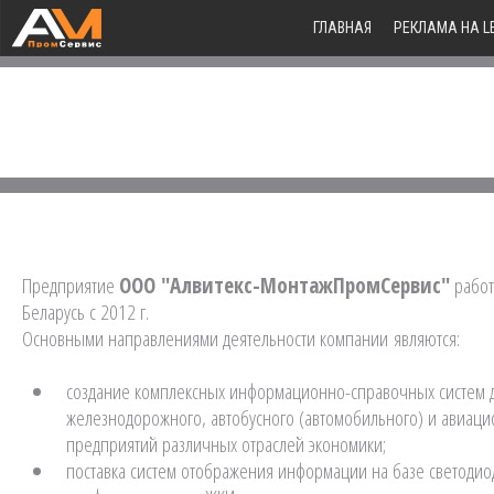
ГЛАВНАЯ
РЕКЛАМА НА L
Предприятие
ООО "Алвитекс-МонтажПромСервис"
работ
Беларусь с 2012 г.
Основными направлениями деятельности компании являются:
создание комплексных информационно-справочных систем д
железнодорожного, автобусного (автомобильного) и авиаци
предприятий различных отраслей экономики;
поставка систем отображения информации на базе светодио