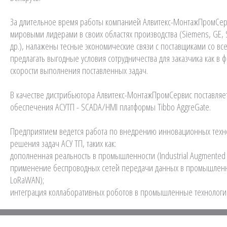
За длительное время работы компанией Алвитекс-МонтажПромСер
мировыми лидерами в своих областях производства (Siemens, GE, S
др.), налажены тесные экономические связи с поставщиками со вс
предлагать выгодные условия сотрудничества для заказчика как в ф
скорости выполнения поставленных задач.
В качестве дистрибьютора Алвитекс-МонтажПромСервис поставляе
обеспечения АСУТП - SCADA/HMI платформы Tibbo AggreGate.
Предприятием ведется работа по внедрению инновационных техн
решения задач АСУ ТП, таких как:
дополненная реальность в промышленности (Industrial Augmented R
применение беспроводных сетей передачи данных в промышленно
LoRaWAN);
интеграция коллаборативных роботов в промышленные технологи