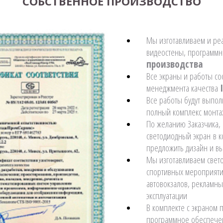
СОБСТВЕННОЕ ПРОИЗВОДСТВО
Мы изготавливаем и ре
видеостены, программ
производства
Все экраны и работы со
менеджмента качества
Все работы будут выпо
полный комплекс монта
По желанию Заказчика,
светодиодный экран в к
предложить дизайн и вы
Мы изготавливаем свет
спортивных мероприят
автовокзалов, рекламны
эксплуатации
В комплекте с экраном 
программное обеспечен