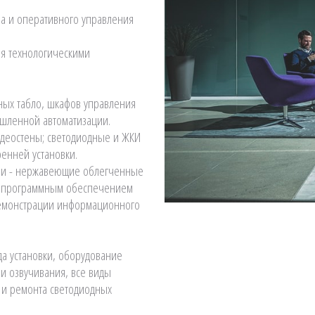
а и оперативного управления
ия технологическими
ных табло, шкафов управления
шленной автоматизации.
идеостены; светодиодные и ЖКИ
енней установки.
нии - нержавеющие облегченные
 с программным обеспечением
демонстрации информационного
да установки, оборудование
и озвучивания, все виды
я и ремонта светодиодных