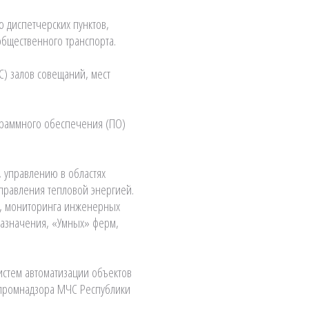
 диспетчерских пунктов,
общественного транспорта.
С) залов совещаний, мест
граммного обеспечения (ПО)
 управлению в областях
управления тепловой энергией.
й, мониторинга инженерных
назначения, «Умных» ферм,
систем автоматизации объектов
спромнадзора МЧС Республики