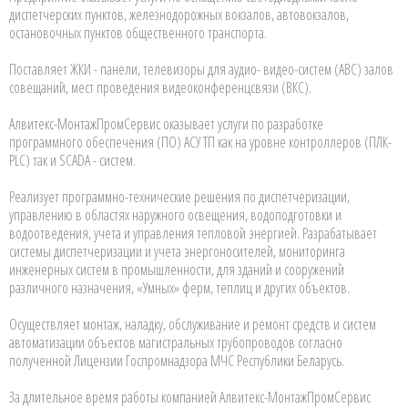
диспетчерских пунктов, железнодорожных вокзалов, автовокзалов,
остановочных пунктов общественного транспорта.
Поставляет ЖКИ - панели, телевизоры для аудио- видео-систем (АВС) залов
совещаний, мест проведения видеоконференцсвязи (ВКС).
Алвитекс-МонтажПромСервис оказывает услуги по разработке
программного обеспечения (ПО) АСУ ТП как на уровне контроллеров (ПЛК-
PLC) так и SCADA - систем.
Реализует программно-технические решения по диспетчеризации,
управлению в областях наружного освещения, водоподготовки и
водоотведения, учета и управления тепловой энергией. Разрабатывает
системы диспетчеризации и учета энергоносителей, мониторинга
инженерных систем в промышленности, для зданий и сооружений
различного назначения, «Умных» ферм, теплиц и других объектов.
Осуществляет монтаж, наладку, обслуживание и ремонт средств и систем
автоматизации объектов магистральных трубопроводов согласно
полученной Лицензии Госпромнадзора МЧС Республики Беларусь.
За длительное время работы компанией Алвитекс-МонтажПромСервис