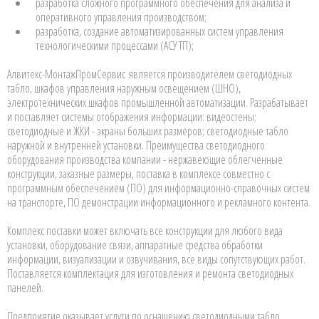
разработка сложного программного обеспечения для анализа и
оперативного управления производством;
разработка, создание автоматизированных систем управления
технологическими процессами (АСУ ТП);
Алвитекс-МонтажПромСервис является производителем светодиодных
табло, шкафов управления наружным освещением (ШНО),
электротехнических шкафов промышленной автоматизации. Разрабатывает
и поставляет системы отображения информации: видеостены;
светодиодные и ЖКИ - экраны больших размеров; светодиодные табло
наружной и внутренней установки. Преимущества светодиодного
оборудования производства компании - нержавеющие облегченные
конструкции, заказные размеры, поставка в комплексе совместно с
программным обеспечением (ПО) для информационно-справочных систем
на транспорте, ПО демонстрации информационного и рекламного контента.
Комплекс поставки может включать все конструкции для любого вида
установки, оборудование связи, аппаратные средства обработки
информации, визуализации и озвучивания, все виды сопутствующих работ.
Поставляется комплектация для изготовления и ремонта светодиодных
панелей.
Предприятие оказывает услуги по оснащению светодиодными табло