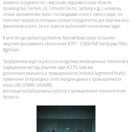
налажено сотрудничество с мировыми лидерами в своих областях
производства (Siemens, GE, Schneider Electric, Samsung и др.), налажены
тесные экономические связи с поставщиками со всего земного шара, что
позволяет предлагать выгодные условия сотрудничества для заказчика как в
финансовом аспекте, так и в скорости выполнения поставленных задач.
В качестве дистрибьютора Алвитекс-МонтажПромСервис поставляет
лицензии программного обеспечения АСУТП - SCADA/HMI платформы Tibbo
AggreGate.
Предприятием ведется работа по внедрению инновационных технологий в
традиционные методы решения задач АСУ ТП, таких как:
дополненная реальность в промышленности (Industrial Augmented Reality);
применение беспроводных сетей передачи данных в промышленности
класса LoRa (LPWAN, LoRaWAN);
интеграция коллаборативных роботов в промышленные технологические
процессы.